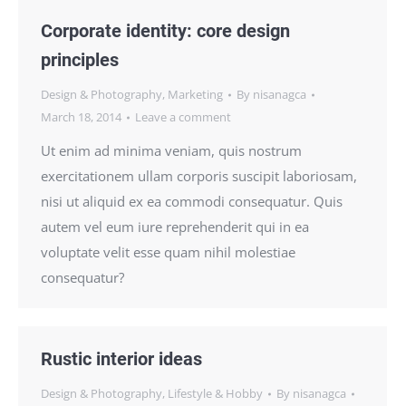
Corporate identity: core design
principles
Design & Photography
,
Marketing
By
nisanagca
March 18, 2014
Leave a comment
Ut enim ad minima veniam, quis nostrum
exercitationem ullam corporis suscipit laboriosam,
nisi ut aliquid ex ea commodi consequatur. Quis
autem vel eum iure reprehenderit qui in ea
voluptate velit esse quam nihil molestiae
consequatur?
Rustic interior ideas
Design & Photography
,
Lifestyle & Hobby
By
nisanagca