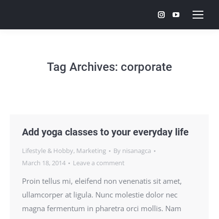
Instagram
YouTube
page
page
opens
opens
in
in
Tag Archives:
corporate
new
new
window
window
Add yoga classes to your everyday life
Lifestyle & Hobby
,
Marketing
By
nisanagca
March 18, 2014
Leave a comment
Proin tellus mi, eleifend non venenatis sit amet,
ullamcorper at ligula. Nunc molestie dolor nec
magna fermentum in pharetra orci mollis. Nam