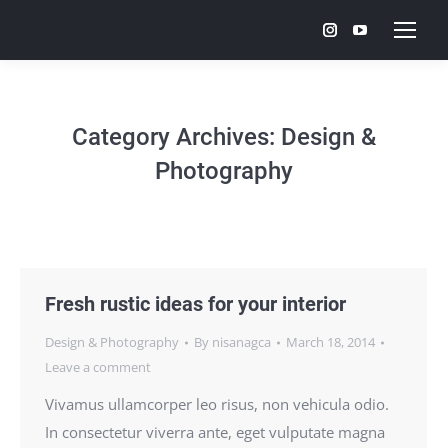
Instagram
YouTube
page
page
opens
opens
in
in
Category Archives:
Design &
new
new
Photography
window
window
Fresh rustic ideas for your interior
Design & Photography
By
nisanagca
March 18, 2014
Leave a comment
Vivamus ullamcorper leo risus, non vehicula odio.
In consectetur viverra ante, eget vulputate magna